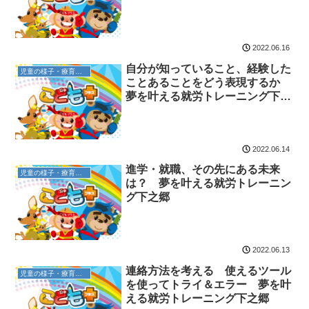
2022.06.16
自分が知っていること、経験した
児童の様子・療育内容
ことあることをどう表現するか
夢を叶える就労トレーニング下之
郷
2022.06.14
進学・就職、その先にある未来
児童の様子・療育内容
は？ 夢を叶える就労トレーニン
グ下之郷
2022.06.13
連絡方法を考える 使えるツール
児童の様子・療育内容
を使ってトライ＆エラー 夢を叶
える就労トレーニング下之郷