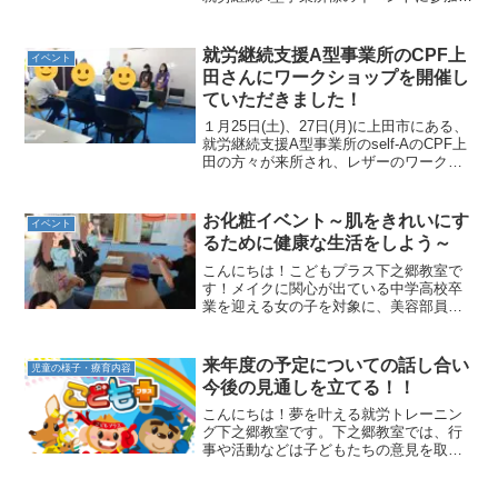
てきました^^その事業所さんでは、主に
レザーアイテムを販売されていて、当日
は体験としてレザートレイつくりを体験
就労継続支援A型事業所のCPF上
イベント
させてもらいました...
田さんにワークショップを開催し
ていただきました！
１月25日(土)、27日(月)に上田市にある、
就労継続支援A型事業所のself-AのCPF上
田の方々が来所され、レザーのワークシ
ョップを開催していただきました！今回
はその際の様子をお伝えします😊まずは
事業所の説明をしていただきました！セ
お化粧イベント～肌をきれいにす
イベント
ルフ...
るために健康な生活をしよう～
こんにちは！こどもプラス下之郷教室で
す！メイクに関心が出ている中学高校卒
業を迎える女の子を対象に、美容部員さ
んを招いてメイクの仕方を学びました✨
まずは、洗顔から！洗顔フォームの泡の
作り方から教わりました😊ふわふわの泡
来年度の予定についての話し合い
児童の様子・療育内容
を作って洗います.。o○...
今後の見通しを立てる！！
こんにちは！夢を叶える就労トレーニン
グ下之郷教室です。下之郷教室では、行
事や活動などは子どもたちの意見を取り
入れるため定期的に話し合いで決めてい
ます。今回は一年間の計画を子どもたち