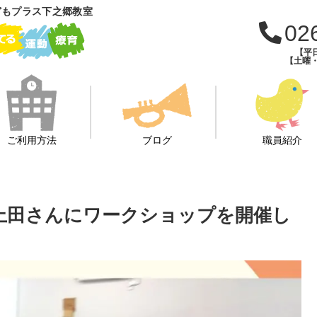
どもプラス下之郷教室
02
【平日
【土曜・
ご利用方法
ブログ
職員紹介
F上田さんにワークショップを開催し