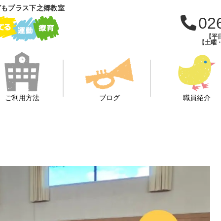
どもプラス下之郷教室
02
【平日
【土曜・
ご利用方法
ブログ
職員紹介