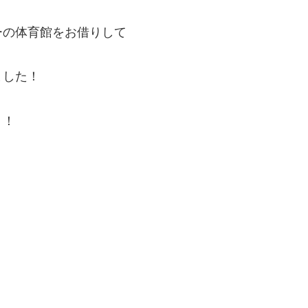
ーの体育館をお借りして
ました！
！！