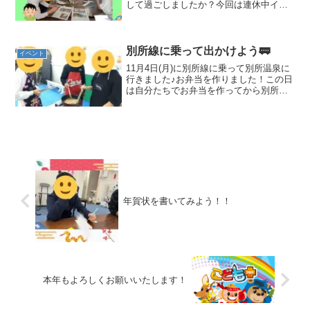
して過ごしましたか？今回は連休中イベ
ントの一つ、市民の森でBBQをしたので
その様子をご紹介します。火種作り事前
に牛乳パックを使って火種を作りまし
た。簡単に作れてたくさん...
別所線に乗って出かけよう🚃
イベント
11月4日(月)に別所線に乗って別所温泉に
行きました♪お弁当を作りました！この日
は自分たちでお弁当を作ってから別所温
泉に行こうというイベントでした✨作っ
たものは唐揚げ卵焼きサラダ（トマト、
レタス）おにぎりお子さんたちは別所線
に乗れることでお...
年賀状を書いてみよう！！
本年もよろしくお願いいたします！