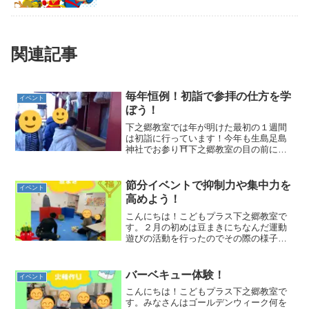
関連記事
毎年恒例！初詣で参拝の仕方を学
イベント
ぼう！
下之郷教室では年が明けた最初の１週間
は初詣に行っています！今年も生島足島
神社でお参り⛩下之郷教室の目の前にあ
る上田市でも有名な神社、生島足島神社
にウォーキングがてら初詣に行きまし
た！沢山の参拝客の方もいて、新年を感
節分イベントで抑制力や集中力を
イベント
じる良い機会になりました！...
高めよう！
こんにちは！こどもプラス下之郷教室で
す。２月の初めは豆まきにちなんだ運動
遊びの活動を行ったのでその際の様子を
お伝えします😊運動遊び節分は悪いもの
（鬼）を追い払い良いもの（福）を呼び
込むために豆まきをします。今回は鬼の
バーベキュー体験！
イベント
イラストが出たら豆（紙で...
こんにちは！こどもプラス下之郷教室で
す。みなさんはゴールデンウィーク何を