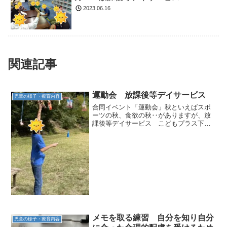
2023.06.16
関連記事
運動会 放課後等デイサービス
児童の様子・療育内容
合同イベント「運動会」秋といえばスポ
ーツの秋、食欲の秋‥がありますが、放
課後等デイサービス こどもプラス下之
郷教室では姉妹教室の塩田教室と合同イ
ベント「運動会」を開催しました。事前
準備で「怒る・注意する」場面を少なく
する天気にも恵まれ、晴れ...
メモを取る練習 自分を知り自分
児童の様子・療育内容