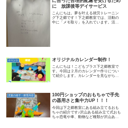
に合った合理的配慮を受けるため
に 放課後等デイサービス
こんにちは。夢を叶える就労トレーニン
グ下之郷です！下之郷教室では、活動の
中に「メモ取り」を入れています。活動
自体は、お子さんに紙とペンを渡して、
職員が読み上げる文章の対越だと思うと
箇所を自由にメモしてという内容でスタ
ートしました。「メモを取...
オリジナルカレンダー制作！
イベント
こんにちは！こどもプラス下之郷教室で
す。今回は２月のカレンダー作りについ
て紹介します。カレンダーを見ながら曜
日や日付、祝日の確認をして色分けをし
たりと工夫して作っている様子が見られ
ました。季節に合わせたカレンダー２月
のイベントに合わせて節分...
100円ショップのおもちゃで手先
児童の様子・療育内容
の器用さと集中力UP！！！
今回は下之郷教室にある組み立てるおも
ちゃの紹介です♪沢山ある組み立て式おも
ちゃ恐竜や車、動物など種類が沢山あり
ます！恐竜が好きなお子さんや、ミニチ
ュアが好きなお子さんなどとても楽しそ